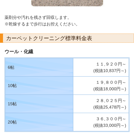
薬剤分や汚れを残さず回収します。
※乾燥するまで歩行はお控えください。
カーペットクリーニング標準料金表
ウール・化繊
１１,９２０円～
6帖
(税抜10,837円～)
１９,８００円～
10帖
(税抜18,000円～)
２８,０２５円～
15帖
(税抜25,478円～)
３６,３００円～
20帖
(税抜33,000円～)